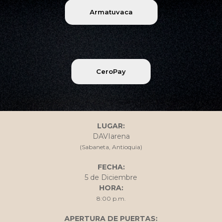
Armatuvaca
CeroPay
LUGAR:
DAVIarena
(Sabaneta, Antioquia)
FECHA:
5 de Diciembre
HORA:
8:00 p.m.
APERTURA DE PUERTAS: